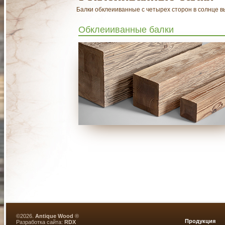
Балки обклеииванные с четырех сторон в солнце 
Обклеииванные балки
©2026.
Antique Wood
®
Продукция
Разработка сайта:
RDX