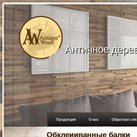
Aнтичное дере
Продукция
О нас
Обратная свя
Обклеииванные балки