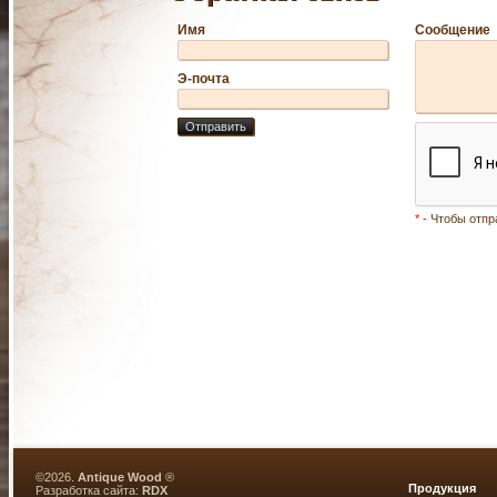
Имя
Сообщение
Э-почта
*
- Чтобы отпр
©2026.
Antique Wood
®
Продукция
Разработка сайта:
RDX