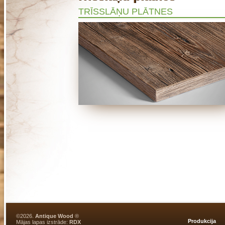
TRĪSSLĀŅU PLĀTNES
©2026.
Antique Wood
®
Produkcija
Mājas lapas izstrāde:
RDX