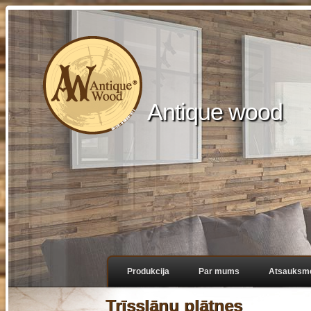
Antique wood
Produkcija
Par mums
Atsauksm
Trīsslāņu plātnes